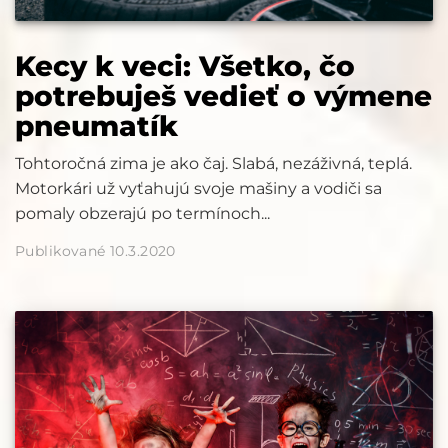
Kecy k veci: Všetko, čo
potrebuješ vedieť o výmene
pneumatík
Tohtoročná zima je ako čaj. Slabá, nezáživná, teplá.
Motorkári už vyťahujú svoje mašiny a vodiči sa
pomaly obzerajú po termínoch...
Publikované 10.3.2020