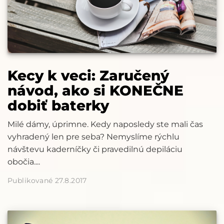
Kecy k veci: Zaručený
návod, ako si KONEČNE
dobiť baterky
Milé dámy, úprimne. Kedy naposledy ste mali čas
vyhradený len pre seba? Nemyslíme rýchlu
návštevu kaderníčky či pravedilnú depiláciu
obočia....
Publikované 27.8.2017