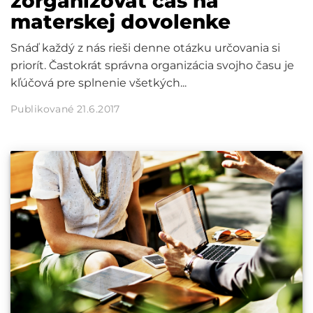
zorganizovať čas na
materskej dovolenke
Snáď každý z nás rieši denne otázku určovania si
priorít. Častokrát správna organizácia svojho času je
kľúčová pre splnenie všetkých...
Publikované 21.6.2017