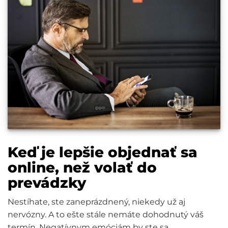
Keď je lepšie objednať sa
online, než volať do
prevádzky
Nestíhate, ste zaneprázdnený, niekedy už aj
nervózny. A to ešte stále nemáte dohodnutý váš
termín. Negatívnym emóciám by ste sa...