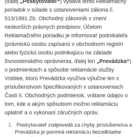
(ďalej
„Poskytovateľ“
) vydáva tento Reklamačný
poriadok v súlade s ustanoveniami zákona č.
513/1991 Zb. Obchodný zákonník v znení
neskorších právnych predpisov. Účelom
Reklamačného poriadku je informovať podnikateľa
(právnickú osobu zapísanú v obchodnom registri
alebo fyzickú osobu podnikajúcu na základe
živnostenského oprávnenia, ďalej len
„Prevádzka“
)
o podmienkach a spôsobe reklamácie služby
Visblee, ktorú Prevádzka využíva výlučne len s
príslušenstvom špecifikovaných v ustanoveniach
Časti II. Obchodných podmienok, vrátane údajov o
tom, kde a akým spôsobom možno reklamáciu
uplatniť a o vykonaní záručných opráv.
Poskytovateľ zodpovedá za chyby príslušenstva a
Prevádzka je povinná reklamáciu bezodkladne