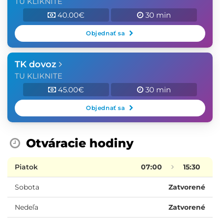
TU KLIKNITE
40.00€
30 min
Objednať sa
TK dovoz
TU KLIKNITE
45.00€
30 min
Objednať sa
Otváracie hodiny
Piatok
07:00
15:30
Sobota
Zatvorené
Nedeľa
Zatvorené