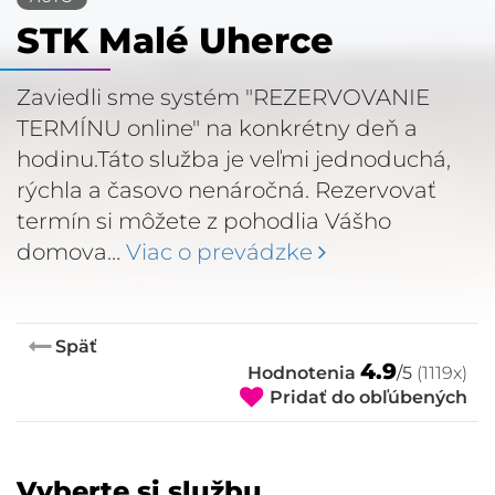
STK Malé Uherce
Zaviedli sme systém "REZERVOVANIE
TERMÍNU online" na konkrétny deň a
hodinu.Táto služba je veľmi jednoduchá,
rýchla a časovo nenáročná. Rezervovať
termín si môžete z pohodlia Vášho
domova…
Viac o prevádzke
Späť
4.9
Hodnotenia
/5
(1119x)
Pridať do obľúbených
Vyberte si službu