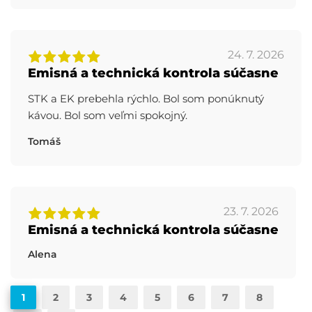
24. 7. 2026
Emisná a technická kontrola súčasne
STK a EK prebehla rýchlo. Bol som ponúknutý
kávou. Bol som veľmi spokojný.
Tomáš
23. 7. 2026
Emisná a technická kontrola súčasne
Alena
1
2
3
4
5
6
7
8