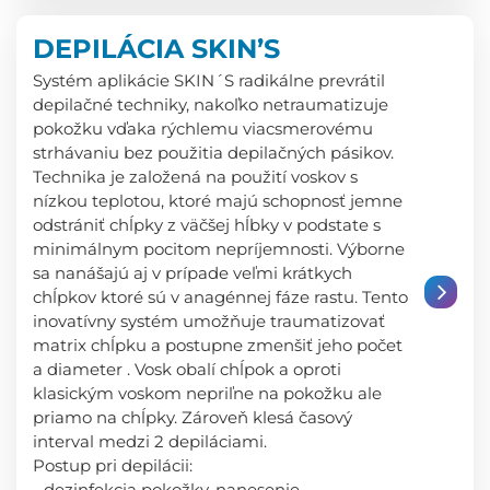
DEPILÁCIA SKIN’S
Systém aplikácie SKIN´S radikálne prevrátil
depilačné techniky, nakoľko netraumatizuje
pokožku vďaka rýchlemu viacsmerovému
strhávaniu bez použitia depilačných pásikov.
Technika je založená na použití voskov s
nízkou teplotou, ktoré majú schopnosť jemne
odstrániť chĺpky z väčšej hĺbky v podstate s
minimálnym pocitom nepríjemnosti. Výborne
sa nanášajú aj v prípade veľmi krátkych
chĺpkov ktoré sú v anagénnej fáze rastu. Tento
inovatívny systém umožňuje traumatizovať
matrix chĺpku a postupne zmenšiť jeho počet
a diameter . Vosk obalí chĺpok a oproti
klasickým voskom nepriľne na pokožku ale
priamo na chĺpky. Zároveň klesá časový
interval medzi 2 depiláciami.
Postup pri depilácii:
- dezinfekcia pokožky, nanesenie