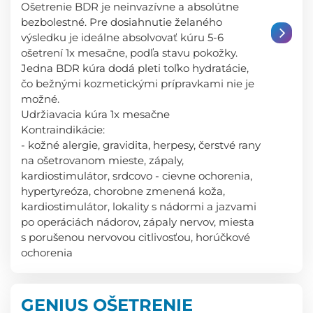
Ošetrenie BDR je neinvazívne a absolútne
bezbolestné. Pre dosiahnutie želaného
výsledku je ideálne absolvovať kúru 5-6
ošetrení 1x mesačne, podľa stavu pokožky.
Jedna BDR kúra dodá pleti toľko hydratácie,
čo bežnými kozmetickými prípravkami nie je
možné.
Udržiavacia kúra 1x mesačne
Kontraindikácie:
- kožné alergie, gravidita, herpesy, čerstvé rany
na ošetrovanom mieste, zápaly,
kardiostimulátor, srdcovo - cievne ochorenia,
hypertyreóza, chorobne zmenená koža,
kardiostimulátor, lokality s nádormi a jazvami
po operáciách nádorov, zápaly nervov, miesta
s porušenou nervovou citlivosťou, horúčkové
ochorenia
GENIUS OŠETRENIE