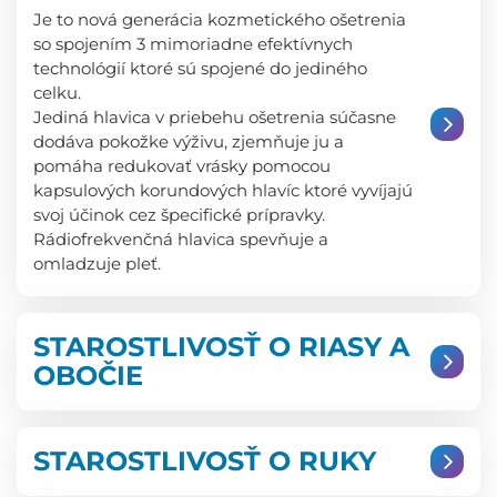
Je to nová generácia kozmetického ošetrenia
so spojením 3 mimoriadne efektívnych
technológií ktoré sú spojené do jediného
celku.
Jediná hlavica v priebehu ošetrenia súčasne
dodáva pokožke výživu, zjemňuje ju a
pomáha redukovať vrásky pomocou
kapsulových korundových hlavíc ktoré vyvíjajú
svoj účinok cez špecifické prípravky.
Rádiofrekvenčná hlavica spevňuje a
omladzuje pleť.
STAROSTLIVOSŤ O RIASY A
OBOČIE
STAROSTLIVOSŤ O RUKY