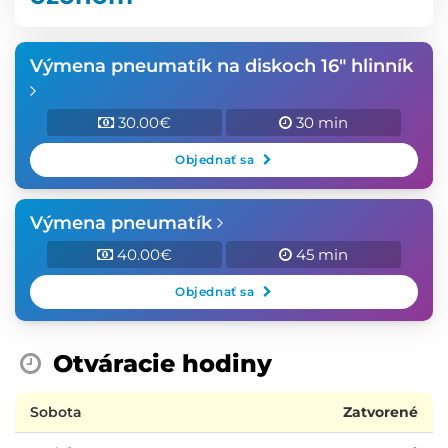
Výmena pneumatík na diskoch 16" hlinník
30.00€
30 min
Objednať sa
Výmena pneumatík
40.00€
45 min
Objednať sa
Otváracie hodiny
Sobota
Zatvorené